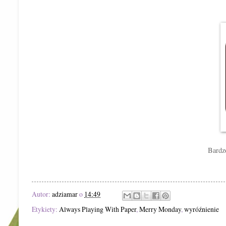
Bardzo
Autor:
adziamar
o
14:49
Etykiety:
Always Playing With Paper
,
Merry Monday
,
wyróźnienie