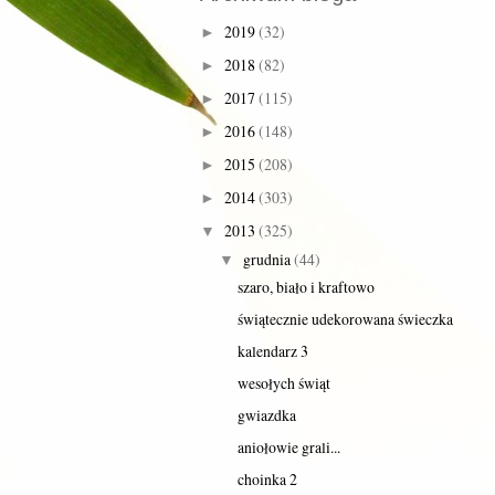
2019
(32)
►
2018
(82)
►
2017
(115)
►
2016
(148)
►
2015
(208)
►
2014
(303)
►
2013
(325)
▼
grudnia
(44)
▼
szaro, biało i kraftowo
świątecznie udekorowana świeczka
kalendarz 3
wesołych świąt
gwiazdka
aniołowie grali...
choinka 2