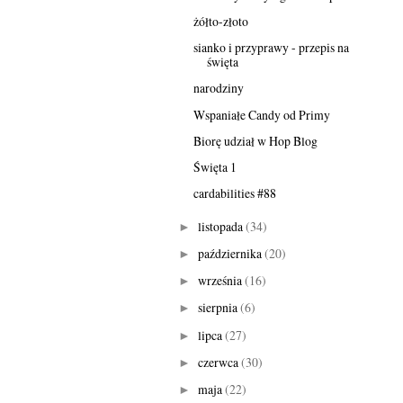
żółto-złoto
sianko i przyprawy - przepis na
święta
narodziny
Wspaniałe Candy od Primy
Biorę udział w Hop Blog
Święta 1
cardabilities #88
listopada
(34)
►
października
(20)
►
września
(16)
►
sierpnia
(6)
►
lipca
(27)
►
czerwca
(30)
►
maja
(22)
►