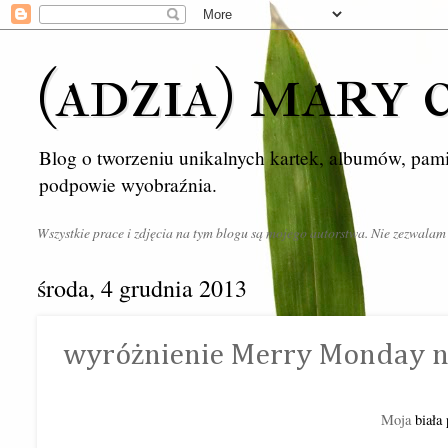
(adzia) mary 
Blog o tworzeniu unikalnych kartek, albumów, pami
podpowie wyobraźnia.
Wszystkie prace i zdjęcia na tym blogu są mojego autorstwa. Nie zezwalam
środa, 4 grudnia 2013
wyróżnienie Merry Monday n
Moja
biała