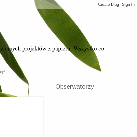
az innych projektów z papieru. Wszystko co
cę!
Obserwatorzy