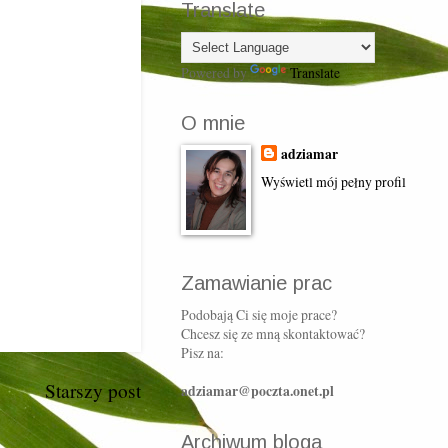
Translate
Powered by
Translate
O mnie
adziamar
Wyświetl mój pełny profil
Zamawianie prac
Podobają Ci się moje prace?
Chcesz się ze mną skontaktować?
Pisz na:
Starszy post
adziamar@poczta.onet.pl
Archiwum bloga