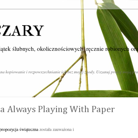
czary
ątek ślubnych, okolicznościowych, ręcznie robionych or
 na kopiowanie i rozpowszechnianie ich bez mojej zgody. Uszanuj proszę moją pra
a Always Playing With Paper
 propozycja świąteczna
została zauważona i